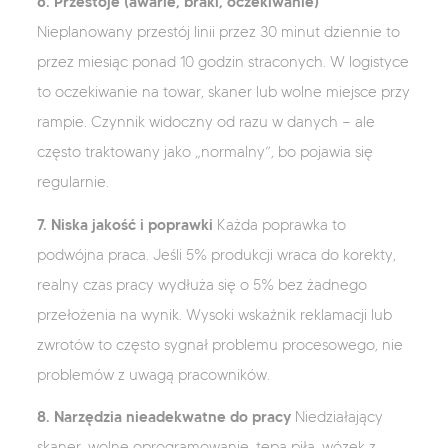
6. Przestoje (awarie, braki, oczekiwanie)
Nieplanowany przestój linii przez 30 minut dziennie to
przez miesiąc ponad 10 godzin straconych. W logistyce
to oczekiwanie na towar, skaner lub wolne miejsce przy
rampie. Czynnik widoczny od razu w danych — ale
często traktowany jako „normalny”, bo pojawia się
regularnie.
7. Niska jakość i poprawki
Każda poprawka to
podwójna praca. Jeśli 5% produkcji wraca do korekty,
realny czas pracy wydłuża się o 5% bez żadnego
przełożenia na wynik. Wysoki wskaźnik reklamacji lub
zwrotów to często sygnał problemu procesowego, nie
problemów z uwagą pracowników.
8. Narzędzia nieadekwatne do pracy
Niedziałający
skaner, wolne oprogramowanie, tępa piła, wózek z