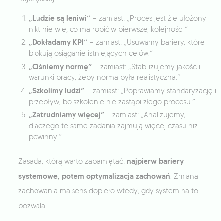
„Ludzie są leniwi”
— zamiast: „Proces jest źle ułożony i
nikt nie wie, co ma robić w pierwszej kolejności.”
„Dokładamy KPI”
— zamiast: „Usuwamy bariery, które
blokują osiąganie istniejących celów.”
„Ciśniemy normę”
— zamiast: „Stabilizujemy jakość i
warunki pracy, żeby norma była realistyczna.”
„Szkolimy ludzi”
— zamiast: „Poprawiamy standaryzację i
przepływ, bo szkolenie nie zastąpi złego procesu.”
„Zatrudniamy więcej”
— zamiast: „Analizujemy,
dlaczego te same zadania zajmują więcej czasu niż
powinny.”
najpierw bariery
Zasada, którą warto zapamiętać:
systemowe, potem optymalizacja zachowań
. Zmiana
zachowania ma sens dopiero wtedy, gdy system na to
pozwala.