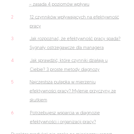
— zasada 4 poziomów wpływu
2
12 czynników wpływających na efektywność
pracy
3
Jak rozpoznać, że efektywność pracy spada?
Sygnały ostrzegawcze dla managera
4
Jak sprawdzić, które czynniki działają u
Ciebie? 3 proste metody diagnozy
5
Najczęstsza pułapka w mierzeniu
efektywności pracy? Mylenie przyczyny ze
skutkiem
6
Potrzebujesz wsparcia w diagnozie
efektywności i organizacji pracy?