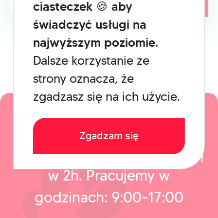
Czytaj
ciasteczek 🍪 aby
świadczyć usługi na
najwyższym poziomie.
Dalsze korzystanie ze
strony oznacza, że
zgadzasz się na ich użycie.
Zadzwoń lub napisz do nas.
Zgadzam się
Skontaktujemy się z Tobą
w 2h.
Pracujemy w
godzinach: 9:00-17:00